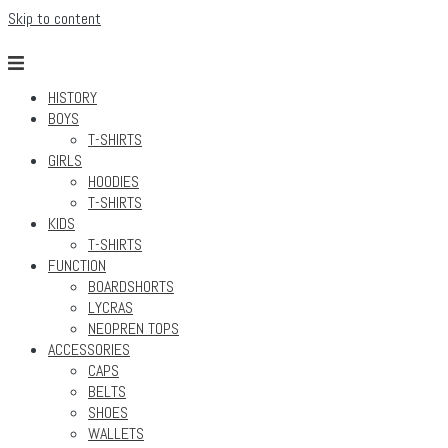
Skip to content
HISTORY
BOYS
T-SHIRTS
GIRLS
HOODIES
T-SHIRTS
KIDS
T-SHIRTS
FUNCTION
BOARDSHORTS
LYCRAS
NEOPREN TOPS
ACCESSORIES
CAPS
BELTS
SHOES
WALLETS