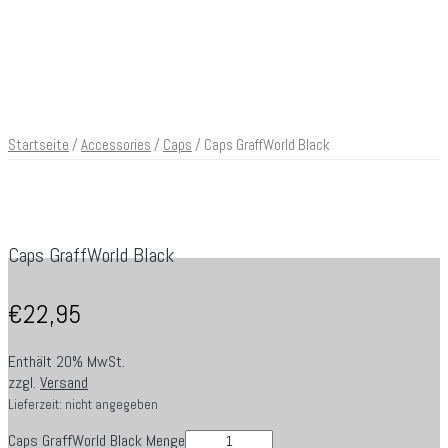
Startseite
/
Accessories
/
Caps
/ Caps GraffWorld Black
Caps GraffWorld Black
€
22,95
Enthält 20% MwSt.
zzgl.
Versand
Lieferzeit: nicht angegeben
Caps GraffWorld Black Menge