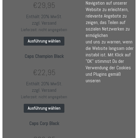
Navigation auf unserer
€
29,95
Website zu erleichtern,
relevante Angebote zu
Enthält 20% MwSt.
zeigen, das Teilen auf
zzgl.
Versand
sozialen Netzwerken zu
Lieferzeit: nicht angegeben
ermöglichen
und uns zu warnen, wenn
Ausführung wählen
die Website langsam oder
instabil ist. Mit Klick auf
Caps Champion Black
"OK" stimmst Du der
Verwendung der Cookies
€
22,95
und Plugins gemäß
unseren
Enthält 20% MwSt.
zzgl.
Versand
Lieferzeit: nicht angegeben
Ausführung wählen
Caps Corp Black