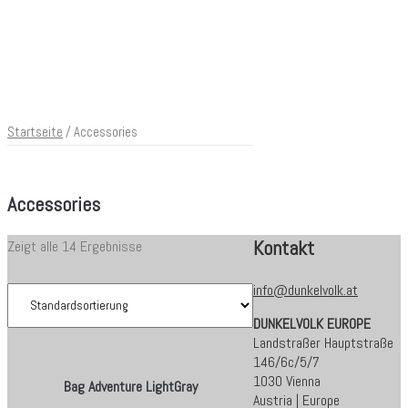
Startseite
/ Accessories
Accessories
Kontakt
Zeigt alle 14 Ergebnisse
info@dunkelvolk.at
DUNKELVOLK EUROPE
Landstraßer Hauptstraße
146/6c/5/7
1030 Vienna
Bag Adventure LightGray
Austria | Europe