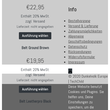
€
22,95
Info
Enthält 20% MwSt.
Bestellvorgang
zzgl.
Versand
Versand & Lieferung
Lieferzeit: nicht angegeben
Zahlungsmöglichkeiten
Allgemeine
Ausführung wählen
Geschäftsbedingungen
Datenschutz
Belt Ground Brown
Rücksendungen
Widerrufsformular
€
19,95
Impressum
Enthält 20% MwSt.
zzgl.
Versand
© 2020 Dunkelvolk Europe
Lieferzeit: nicht angegeben
| TechChild
Diese Website benutzt
Ausführung wählen
Cookies und Plugins. Sie
helfen uns, Deine
Belt Leatherpro Black
Einstellungen zu
speichern, um die