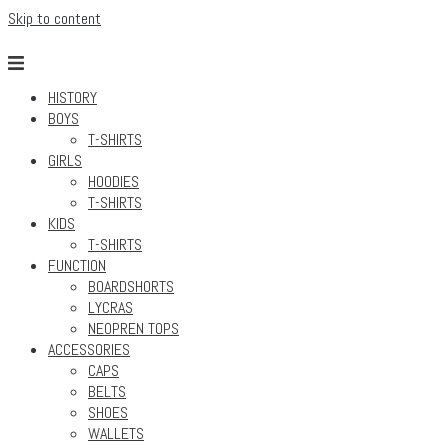
Skip to content
HISTORY
BOYS
T-SHIRTS
GIRLS
HOODIES
T-SHIRTS
KIDS
T-SHIRTS
FUNCTION
BOARDSHORTS
LYCRAS
NEOPREN TOPS
ACCESSORIES
CAPS
BELTS
SHOES
WALLETS