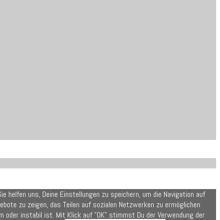
e helfen uns, Deine Einstellungen zu speichern, um die Navigation auf
gebote zu zeigen, das Teilen auf sozialen Netzwerken zu ermöglichen
oder instabil ist. Mit Klick auf "OK" stimmst Du der Verwendung der