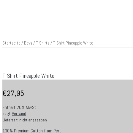
Startseite
/
Boys
/
T-Shirts
/ T-Shirt Pineapple White
T-Shirt Pineapple White
€
27,95
Enthält 20% MwSt.
zzgl.
Versand
Lieferzeit: nicht angegeben
100% Premium Cotton from Peru