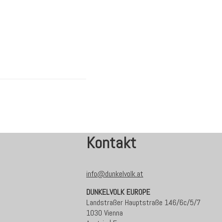
Kontakt
info@dunkelvolk.at
DUNKELVOLK EUROPE
Landstraßer Hauptstraße 146/6c/5/7
1030 Vienna