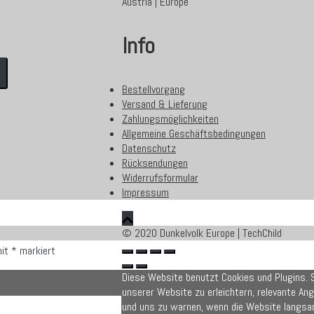
Austria | Europe
Info
Bestellvorgang
Versand & Lieferung
Zahlungsmöglichkeiten
Allgemeine Geschäftsbedingungen
Datenschutz
Rücksendungen
Widerrufsformular
Impressum
© 2020 Dunkelvolk Europe | TechChild
mit
*
markiert
Diese Website benutzt Cookies und Plugins. Si
unserer Website zu erleichtern, relevante An
und uns zu warnen, wenn die Website langsam 