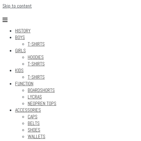
Skip to content
HISTORY
BOYS
T-SHIRTS
GIRLS
HOODIES
T-SHIRTS
KIDS
T-SHIRTS
FUNCTION
BOARDSHORTS
LYCRAS
NEOPREN TOPS
ACCESSORIES
CAPS
BELTS
SHOES
WALLETS