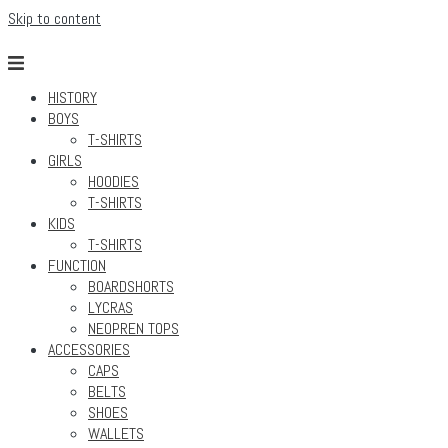
Skip to content
HISTORY
BOYS
T-SHIRTS
GIRLS
HOODIES
T-SHIRTS
KIDS
T-SHIRTS
FUNCTION
BOARDSHORTS
LYCRAS
NEOPREN TOPS
ACCESSORIES
CAPS
BELTS
SHOES
WALLETS