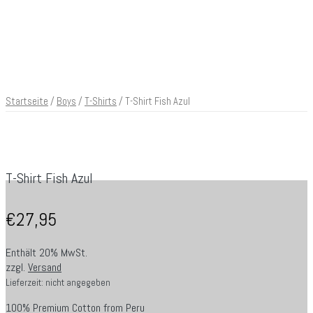
Startseite
/
Boys
/
T-Shirts
/ T-Shirt Fish Azul
T-Shirt Fish Azul
€
27,95
Enthält 20% MwSt.
zzgl.
Versand
Lieferzeit: nicht angegeben
100% Premium Cotton from Peru